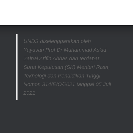
UNDS diselenggarakan oleh
Yayasan Prof Dr Muhammad As'ad
Zainal Arifin Abbas dan terdapat
Surat Keputusan (SK) Menteri Riset,
Teknologi dan Pendidikan Tinggi
Nomor. 314/E/O/2021
tanggal 05 Juli
2021