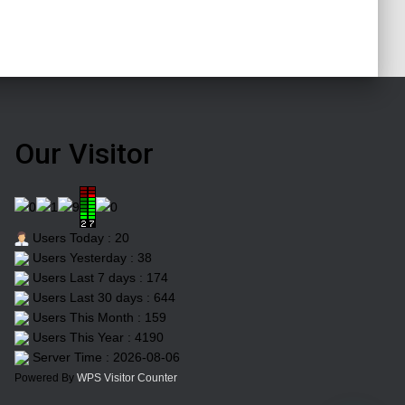
Our Visitor
Users Today : 20
Users Yesterday : 38
Users Last 7 days : 174
Users Last 30 days : 644
Users This Month : 159
Users This Year : 4190
Server Time : 2026-08-06
Powered By
WPS Visitor Counter